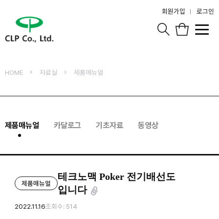
회원가입
로그인
HOME
자료실
제품매뉴얼
제품매뉴얼
카달로그
기초자료
동영상
테크노맥 Poker 전기배선도
제품매뉴얼
입니다
2022.11.16
조회수: 514