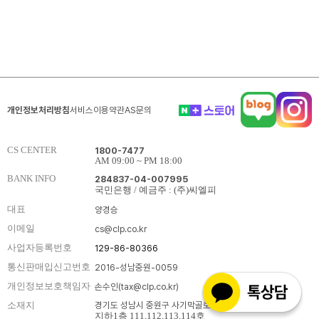
개인정보처리방침
서비스이용약관
AS문의
CS CENTER
1800-7477
AM 09:00 ~ PM 18:00
BANK INFO
284837-04-007995
국민은행 / 예금주 : (주)씨엘피
대표
양경승
이메일
cs@clp.co.kr
사업자등록번호
129-86-80366
통신판매입신고번호
2016-성남중원-0059
개인정보보호책임자
손수인(tax@clp.co.kr)
경기도 성남시 중원구 사기막골로62번길 33
소재지
지하1층 111,112,113,114호