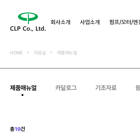
회사소개
사업소개
펌프/모터/엔
HOME
자료실
제품매뉴얼
제품매뉴얼
카달로그
기초자료
총
19
건