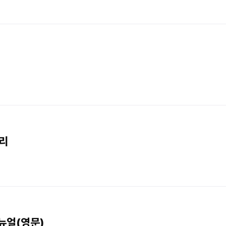
리
메뉴얼(영문)