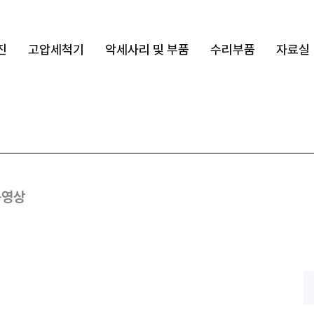
진
고압세척기
악세사리 및 부품
수리부품
자료실
동영상