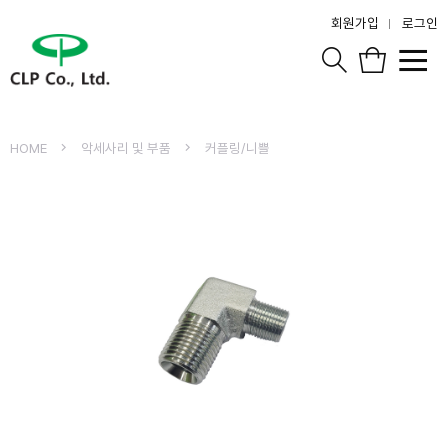
회원가입
로그인
HOME
악세사리 및 부품
커플링/니쁠