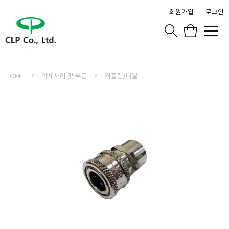
회원가입
로그인
HOME
악세사리 및 부품
커플링/니쁠