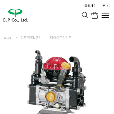
회원가입
로그인
HOME
펌프/모터/엔진
다이아프램펌프