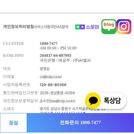
개인정보처리방침
서비스이용약관
AS문의
CS CENTER
1800-7477
AM 09:00 ~ PM 18:00
BANK INFO
284837-04-007995
국민은행 / 예금주 : (주)씨엘피
대표
양경승
이메일
cs@clp.co.kr
사업자등록번호
129-86-80366
통신판매입신고번호
2016-성남중원-0059
개인정보보호책임자
손수인(tax@clp.co.kr)
경기도 성남시 중원구 사기막골로62번길 33
소재지
지하1층 111,112,113,114호
전화문의 1800-7477
품절
Copyright CLP. All rights reserved.