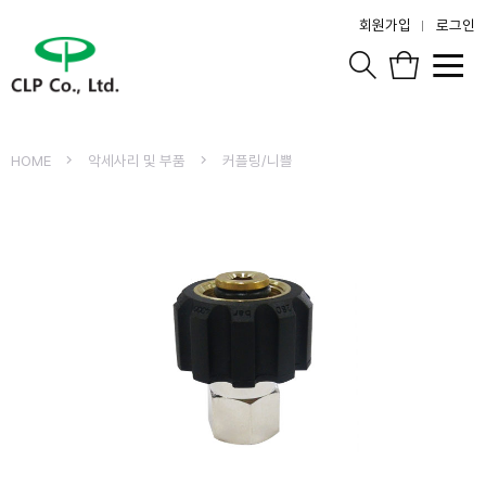
회원가입
로그인
HOME
악세사리 및 부품
커플링/니쁠