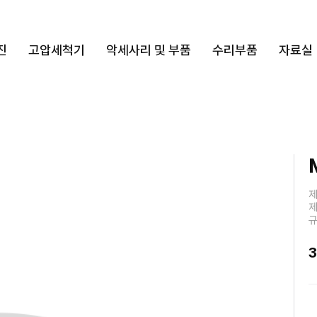
진
고압세척기
악세사리 및 부품
수리부품
자료실
제
제
규