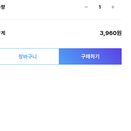
수량
1
3,960원
합계
구매하기
장바구니