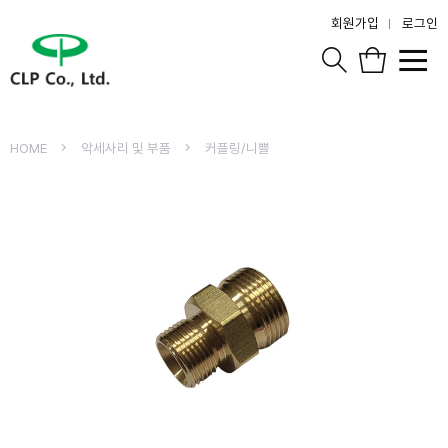
회원가입
로그인
HOME
악세사리 및 부품
커플링/니쁠