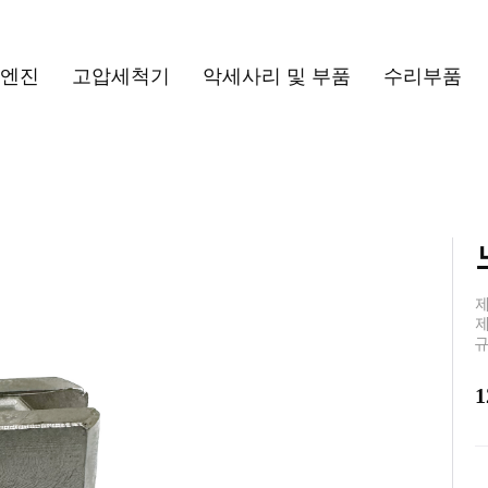
/엔진
고압세척기
악세사리 및 부품
수리부품
제
제
규
1