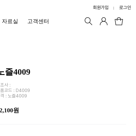
회원가입
로그인
자료실
고객센터
노즐4009
조사 :
품코드 : D4009
격 : 노즐4009
2,100원