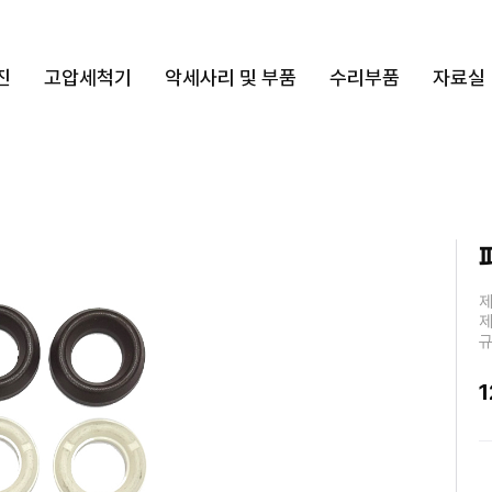
진
고압세척기
악세사리 및 부품
수리부품
자료실
제
제
규
1