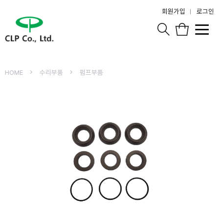
회원가입
로그인
HOME
수리부품
펌프부품