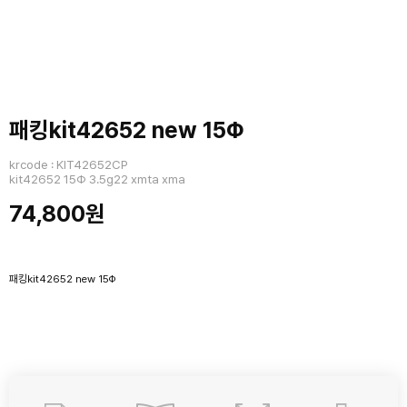
패킹kit42652 new 15Φ
krcode : KIT42652CP
kit42652 15Φ 3.5g22 xmta xma
74,800원
패킹kit42652 new 15Φ