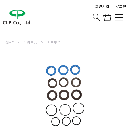
회원가입
로그인
HOME
수리부품
펌프부품