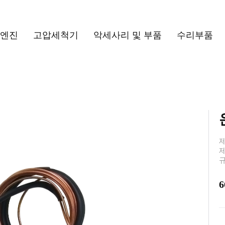
/엔진
고압세척기
악세사리 및 부품
수리부품
제
제
규
6