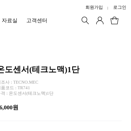
회원가입
로그인
자료실
고객센터
온도센서(테크노맥)1단
조사 : TECNO.MEC
품코드 : TR741
격 : 온도센서(테크노맥)1단
6,000원