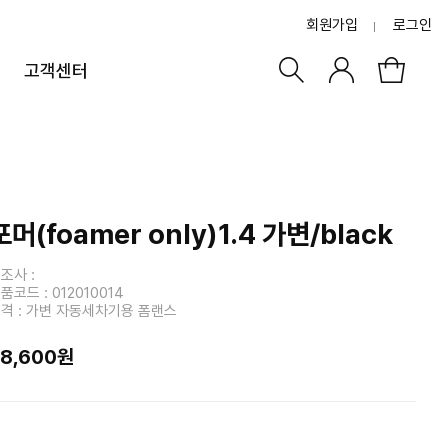
회원가입
로그인
고객센터
포머(foamer only)1.4 가변/black
조사 :
품코드 : 012010014
격 : 가변 자동세차기용 폼랜스
28,600원