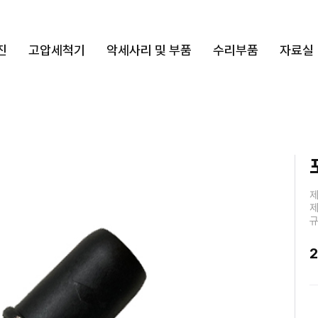
진
고압세척기
악세사리 및 부품
수리부품
자료실
제
제
규