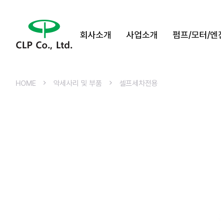
회사소개
사업소개
펌프/모터/엔
HOME
악세사리 및 부품
셀프세차전용