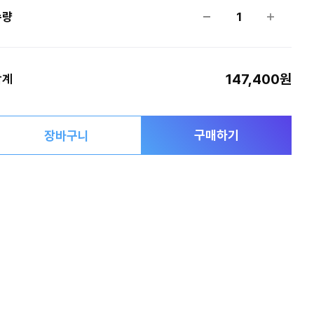
수량
1
147,400원
합계
구매하기
장바구니