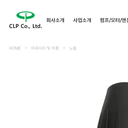
회사소개
사업소개
펌프/모터/엔
HOME
악세사리 및 부품
노즐