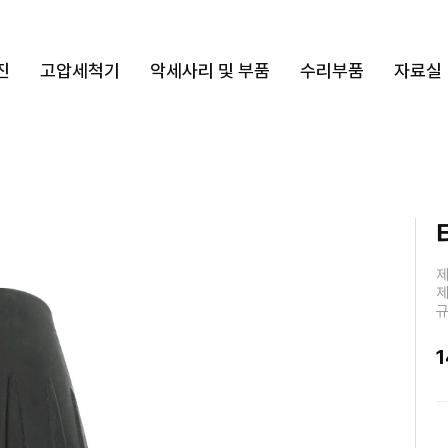
진
고압세척기
악세사리 및 부품
수리부품
자료실
제
제
규
1