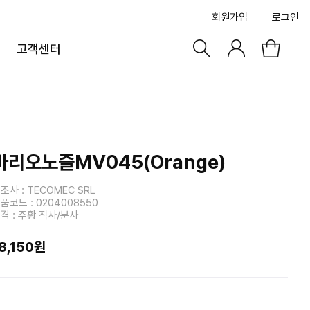
회원가입
로그인
고객센터
바리오노즐MV045(Orange)
조사 : TECOMEC SRL
품코드 : 0204008550
격 : 주황 직사/분사
8,150원