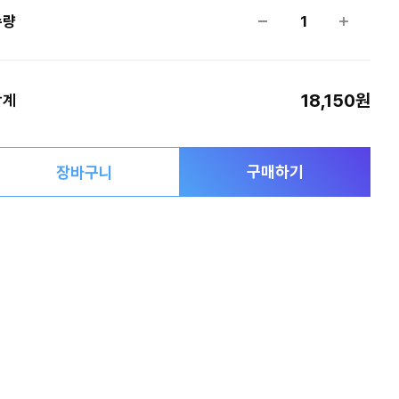
수량
1
18,150원
합계
구매하기
장바구니