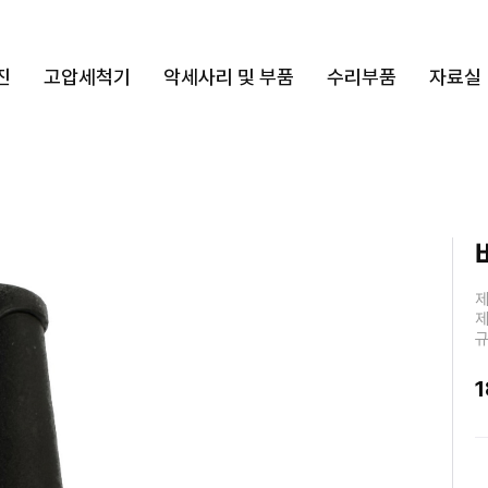
진
고압세척기
악세사리 및 부품
수리부품
자료실
제
제
규
1