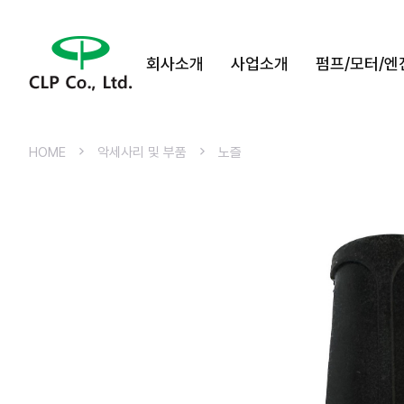
회사소개
사업소개
펌프/모터/엔
HOME
악세사리 및 부품
노즐