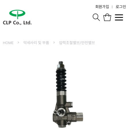
회원가입
로그인
HOME
악세사리 및 부품
압력조절밸브/안전밸브