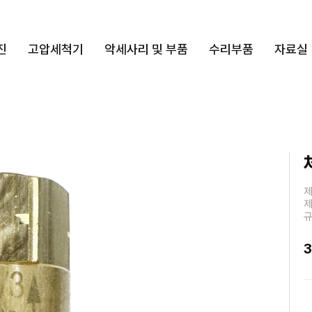
진
고압세척기
악세사리 및 부품
수리부품
자료실
제
제
규