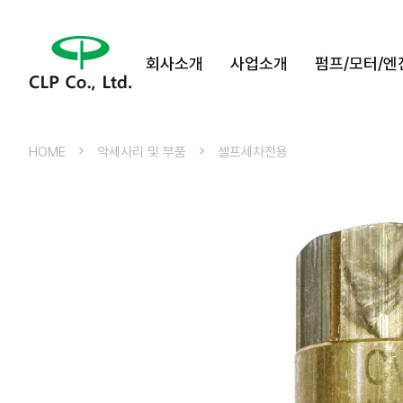
회사소개
사업소개
펌프/모터/엔
HOME
악세사리 및 부품
셀프세차전용