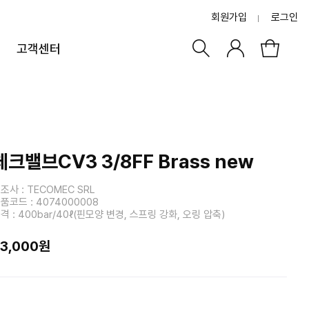
회원가입
로그인
고객센터
체크밸브CV3 3/8FF Brass new
조사 : TECOMEC SRL
품코드 : 4074000008
격 : 400bar/40ℓ(핀모양 변경, 스프링 강화, 오링 압축)
33,000원