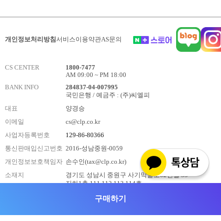
개인정보처리방침
서비스이용약관
AS문의
CS CENTER
1800-7477
AM 09:00 ~ PM 18:00
BANK INFO
284837-04-007995
국민은행 / 예금주 : (주)씨엘피
대표
양경승
이메일
cs@clp.co.kr
사업자등록번호
129-86-80366
통신판매입신고번호
2016-성남중원-0059
개인정보보호책임자
손수인(tax@clp.co.kr)
소재지
경기도 성남시 중원구 사기막골로62번길 33
지하1층 111,112,113,114호
구매하기
Copyright CLP. All rights reserved.