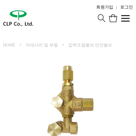
회원가입
로그인
HOME
악세사리 및 부품
압력조절밸브/안전밸브