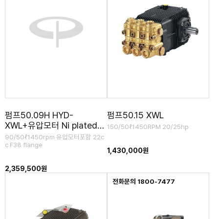
펌프50.09H HYD-
펌프50.15 XWL
XWL+유압모터 Ni plated
150/50ℓ1450RPM 20/25hp
Brass head
90/50ℓ1450rpm 유압모터포함 22c
c F38 flange
1,430,000원
2,359,500원
전화문의 1800-7477