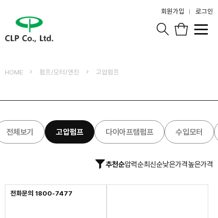
회원가입
로그인
HOME
펌프/모터/엔진
고압펌프
전체보기
고압펌프
다이아프램펌프
수입모터
추천순
압력순
최신순
낮은가격
높은가격
전화문의 1800-7477