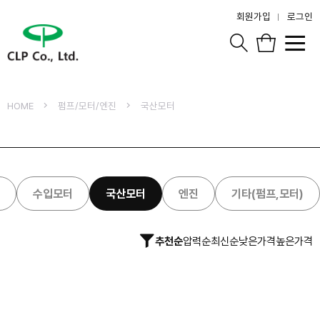
회원가입
로그인
HOME
펌프/모터/엔진
국산모터
수입모터
국산모터
엔진
기타(펌프,모터)
추천순
압력순
최신순
낮은가격
높은가격