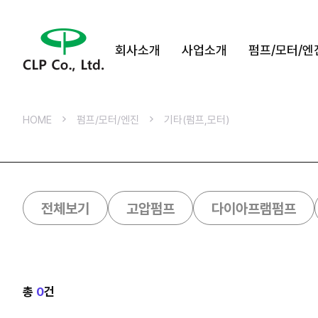
회사소개
사업소개
펌프/모터/엔
HOME
펌프/모터/엔진
기타(펌프,모터)
전체보기
고압펌프
다이아프램펌프
총
0
건