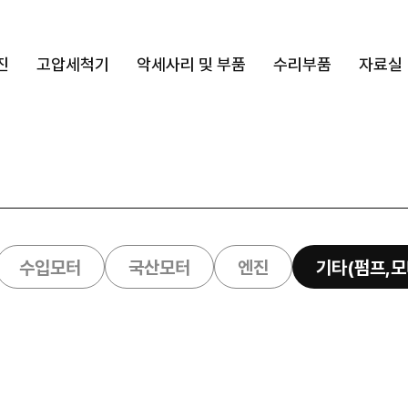
진
고압세척기
악세사리 및 부품
수리부품
자료실
수입모터
국산모터
엔진
기타(펌프,모