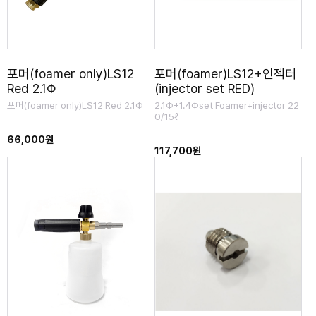
포머(foamer only)LS12
포머(foamer)LS12+인젝터
Red 2.1Φ
(injector set RED)
포머(foamer only)LS12 Red 2.1Φ
2.1Φ+1.4Φset Foamer+injector 22
0/15ℓ
66,000원
117,700원