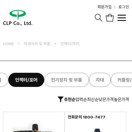
회원가입
로그인
HOME
악세사리 및 부품
인젝터/포머
블
인젝터/포머
전기장치 및 부품
차대
커플링
추천순
압력순
최신순
낮은가격
높은가격
전화문의 1800-7477