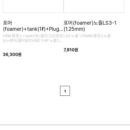
포머
포머(foamer)노즐LS3-1
(foamer)+tank(1ℓ)+Plug
(1.25mm)
AR3type 세로1.25 new
OEM 폼랜스+tank(1ℓ)+플러그(오링있
LS3 노즐 1.25MM 폼랜스노즐
는)+튜브(필터달린)세로 1/4F 노즐1.25
폼랜스 / AR3퀵만 맞음, AR4와는 안맞
음!
7,810원
36,300원
1