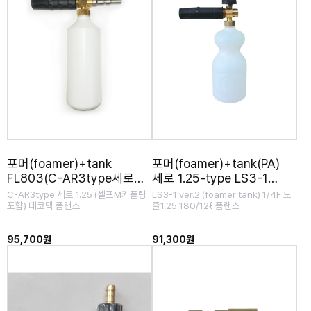
포머(foamer)+tank
포머(foamer)+tank(PA)
FL803(C-AR3type세로
세로 1.25-type LS3-1
1.25)
ver.2
C-AR3type 세로 1.25 (셀프M커플링
LS3-1 ver.2 (foamer tank) 1/4F 노
포함) 테코맥 폼랜스
즐1.25 180/12ℓ 폼랜스
95,700원
91,300원