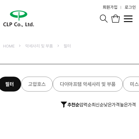
회원가입
로그인
HOME
악세사리 및 부품
필터
필터
고압호스
다이아프램 악세사리 및 부품
미스
추천순
압력순
최신순
낮은가격
높은가격