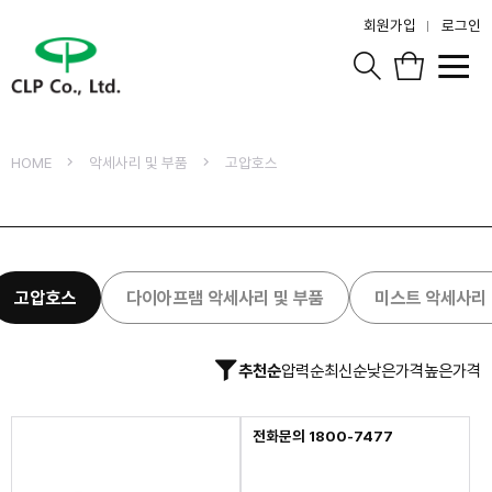
회원가입
로그인
HOME
악세사리 및 부품
고압호스
고압호스
다이아프램 악세사리 및 부품
미스트 악세사리 
추천순
압력순
최신순
낮은가격
높은가격
전화문의 1800-7477