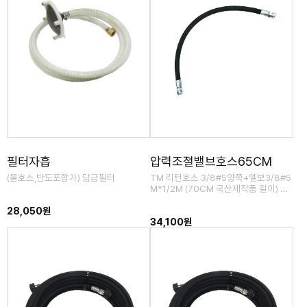
필터자흡
압력조절밸브호스65CM
(물호스,반도포함가) 담금필터
TM 리턴호스 3/8#5양쪽+엘보3/8#5
M*1/2M (70CM 국산제작품 길이) 바
이패스호스
28,050원
34,100원