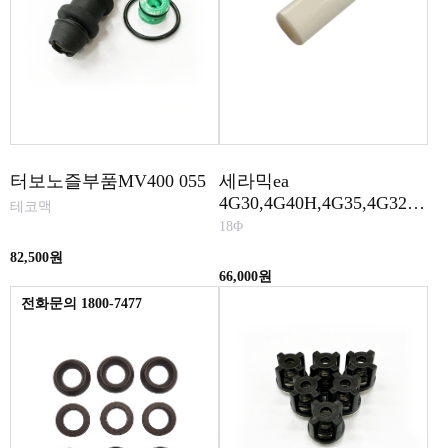
터보노즐부품MV400 055
세라믹ea
4G30,4G40H,4G35,4G32,5.
테코맥
5G40H RKA,V
18Φ
82,500원
66,000원
전화문의 1800-7477