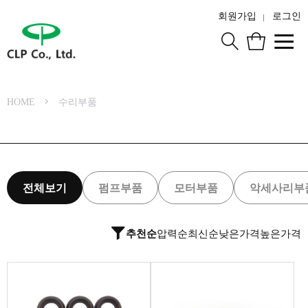
회원가입
로그인
HOME
수리부품
전체보기
펌프부품
모터부품
악세사리부
추천순
압력순
최신순
낮은가격
높은가격