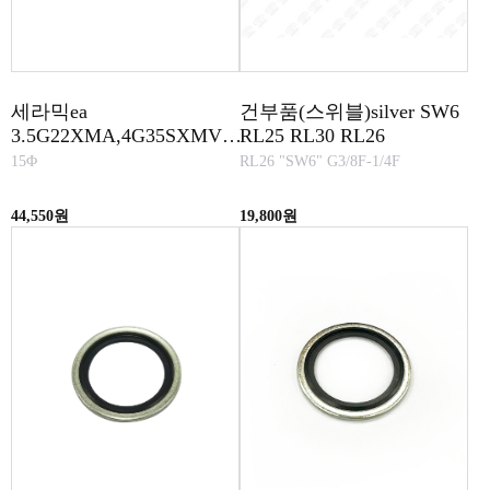
세라믹ea
건부품(스위블)silver SW6
3.5G22XMA,4G35SXMV,
RL25 RL30 RL26
4G40RRV, 06G15XMA-SS
15Φ
RL26 "SW6" G3/8F-1/4F
44,550원
19,800원